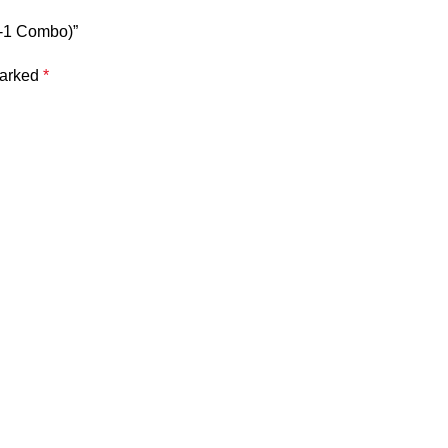
n-1 Combo)”
marked
*