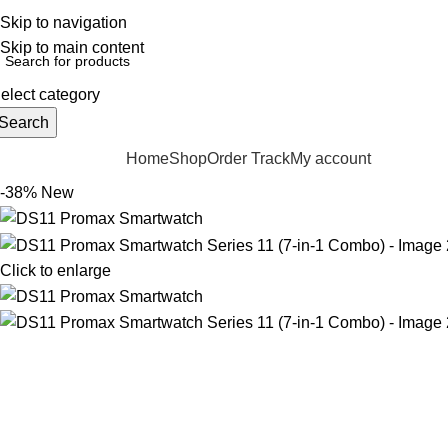
elpline: 01728-633650
Skip to navigation
Skip to main content
elect category
Search
Home
Shop
Order Track
My account
rowse Categories
-38%
New
Click to enlarge