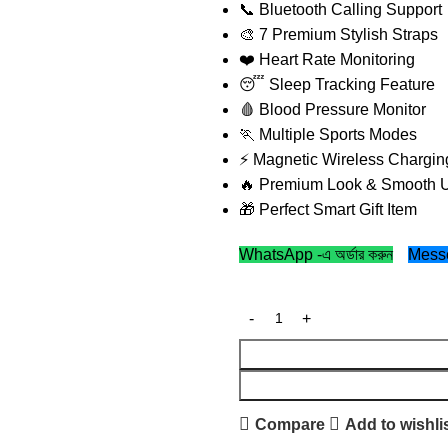
📞 Bluetooth Calling Support
🎨 7 Premium Stylish Straps
❤️ Heart Rate Monitoring
😴 Sleep Tracking Feature
🩸 Blood Pressure Monitor
🏃 Multiple Sports Modes
⚡ Magnetic Wireless Chargin
🔥 Premium Look & Smooth U
🎁 Perfect Smart Gift Item
WhatsApp -এ অর্ডার করুন
Messen
Compare
Add to wishli