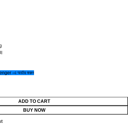
g
I
ger -এ অর্ডার করুন
ADD TO CART
BUY NOW
st