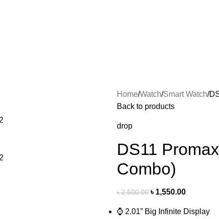
Home
Watch
Smart Watch
DS
Back to products
drop
DS11 Promax 
Combo)
৳
1,550.00
৳
2,500.00
⌚ 2.01” Big Infinite Display