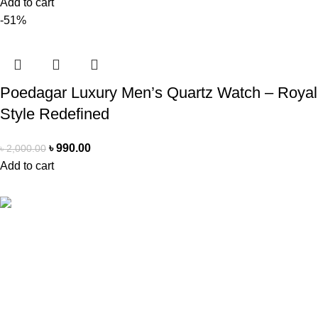
Add to cart
-51%
Poedagar Luxury Men’s Quartz Watch – Royal
Style Redefined
৳
990.00
৳
2,000.00
Add to cart
SellBD24.com is a eCommerce website where you can get
your desired products easily. We provide cash on delivery
anywhere in Bangladesh.
Contact Info