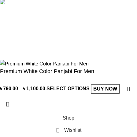
Follow Us
© 2021-2026
SellBD24.com
| All Rights Reserved.
Premium White Color Panjabi For Men
৳
790.00
–
৳
1,100.00
SELECT OPTIONS
BUY NOW
Shop
Wishlist